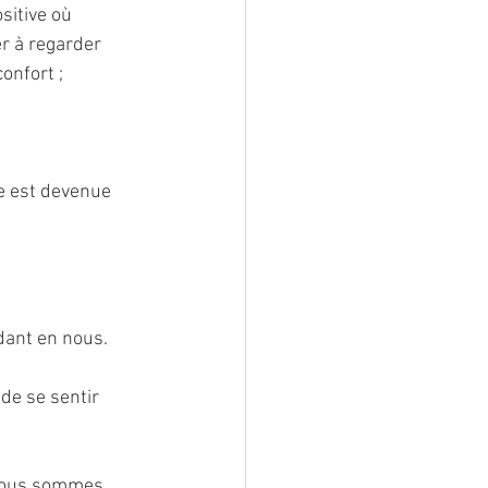
sitive où 
r à regarder 
confort ;
se est devenue 
dant en nous.
de se sentir 
 nous sommes 