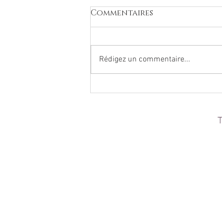
Commentaires
Rédigez un commentaire...
La dépendance a
l'alcool, une réponse à
une souffrance
T