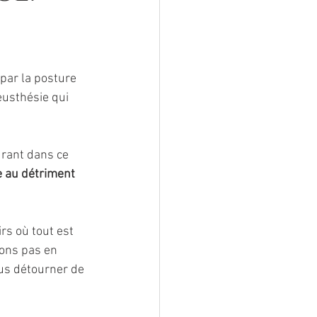
par la posture 
usthésie qui 
urant dans ce 
e au détriment 
irs où tout est 
ions pas en 
ous détourner de 