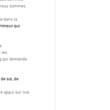
e nous sommes.
té dans la 
umineux qui 
a 
 les 
rg qui demande 
de soi, de 
re appui sur nos 