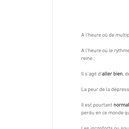
A l’heure où de multi
A l’heure où le rythme
reine ;
Il s’agit d’
aller bien
, d
La peur de la dépres
Il est pourtant 
normal
perdu en ce monde qu
Les inconforts ou sou