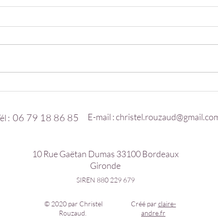
De l'attachement à
L'en
l'amour
dan
un 
06 79 18 86 85
E-mail :
christel.rouzaud@gmail.co
él :
pas
10 Rue Gaëtan Dumas 33100 Bordeaux
Gironde
SIREN 880 229 679
© 2020 par Christel
Créé par
claire-
Rouzaud.
andre.fr