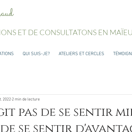
z
aud
IONS ET DE CONSULTATONS EN MAÏE
ATIONS
QUI SUIS-JE?
ATELIERS ET CERCLES
TÉMOIG
t. 2022
2 min de lecture
agit pas de se sentir m
t de se sentir d'avanta