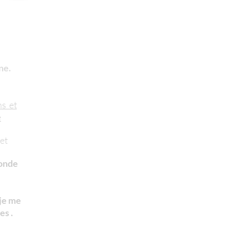
ne.
ns et
e
et
monde
,
 je me
es .