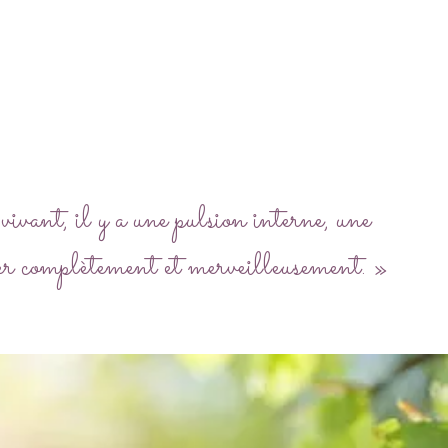
vivant, il y a une pulsion interne, une
er complètement et merveilleusement.
»