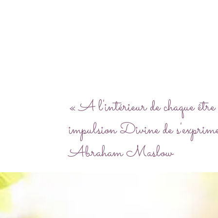
« A l'intérieur de chaque être 
impulsion Divine de s'exprim
Abraham Maslow