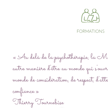
FORMATIONS
« Au delà de la psychothérapie, la Maï
autre manière d'être au monde qui s'ou
monde de considération, de respect, d'att
confiance.»
Thierry Tournebise