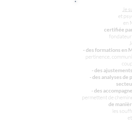
Je s
et
psy
en
M
certifiée
pa
fondateur
J
des formations
en M
-
pertinence, commun
coup
- des ajustements
- des analyses de 
secte
- des accompagn
permettent de chemine
de manièr
les souff
e