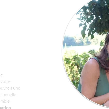
ec
 votre
 ouvre à une
rsonnelle
emble.
uation