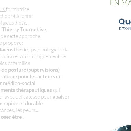
EN MA
uis
formatrice
chopraticienne
aïeusthésie,
r
Thierry Tournebise
,
 de cette approche.
e propose:
aïeusthésie
, psychologie de la
ication et accompagnement de
les et familles
 de posture (supervisions)
pratique pour les acteurs du
ur
médico-social
ements thérapeutiques
qui
r avec délicatesse pour
apaiser
e rapide et durable
rances, les peurs...
t
oser être
.