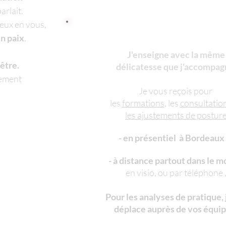
arlait.
eux en vous,
en paix
.
J'enseigne avec la même
être.
délicatesse
que j'accompag
sement
Je vous reçois pour
les
formations
, les
consultatio
les ajustements de postur
-
en présentiel à Bordeaux
- à distance partout dans le 
en visio, ou par téléphone 
Pour les analyses de pratique,
déplace
auprès de vos équip