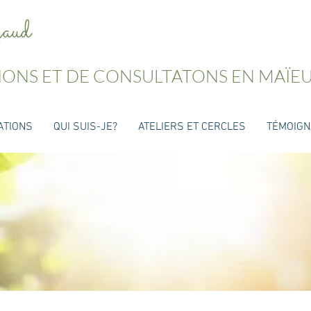
z
aud
IONS ET DE CONSULTATONS EN MAÏE
ATIONS
QUI SUIS-JE?
ATELIERS ET CERCLES
TÉMOIG