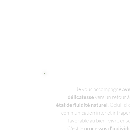
Je vous accompagne
av
délicatesse
vers un retour à
état de fluidité naturel
. Celui- ci
communication inter et intrape
favorable au bien- vivre ens
C’est le
processus d’individ