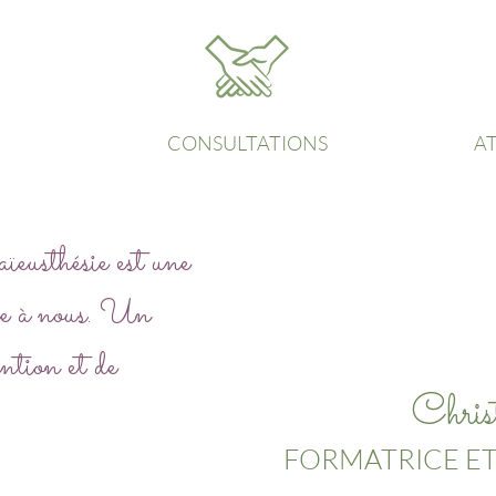
CONSULTATIONS
AT
eusthésie est une
vre à nous. Un
ention et de
Chris
FORMATRICE ET